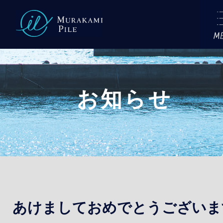
CONCEPT
COMPANY
お知らせ
村上パイルにつ
私たちの想い
村上パイル3つの特長
OEMについて
タオルができるまで
あけましておめでとうございま