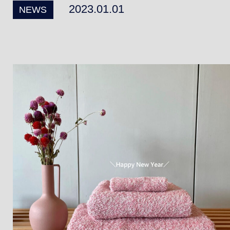
PRODUCT
OTHER
2023.01.01
NEWS
ブランド/取扱商品
採用情報
ショッピングサイト
お知らせ
お問い合わせ
ENGLISH
個人情報保護方