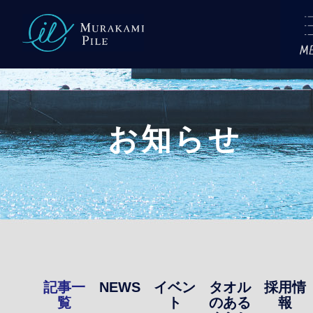
CONCEPT
COMPANY
お知らせ
村上パイルにつ
私たちの想い
村上パイル3つの特長
OEMについて
タオルができるまで
一
NEWS
イベン
タオル
採用情
覧
ト
のある
報