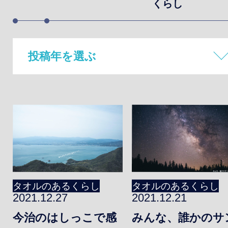
PRODUCT
OTHER
くらし
ブランド/取扱商品
採用情報
投稿年を選ぶ
ショッピングサイト
お知らせ
お問い合わせ
2026年
ENGLISH
2025年
個人情報保護方
2024年
タオルのあるくらし
タオルのあるくらし
2021.12.27
2021.12.21
2023年
今治のはしっこで感
みんな、誰かのサ